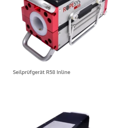
Seilprüfgerät R58 Inline