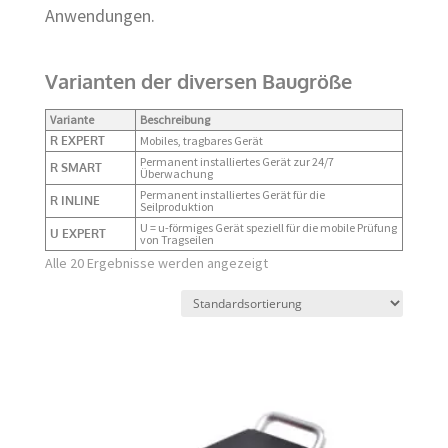
Anwendungen.
Varianten der diversen Baugröße
Variante
Beschreibung
R EXPERT
Mobiles, tragbares Gerät
Permanent installiertes Gerät zur 24/7
R SMART
Überwachung
Permanent installiertes Gerät für die
R INLINE
Seilproduktion
U = u-förmiges Gerät speziell für die mobile Prüfung
U EXPERT
von Tragseilen
Alle 20 Ergebnisse werden angezeigt