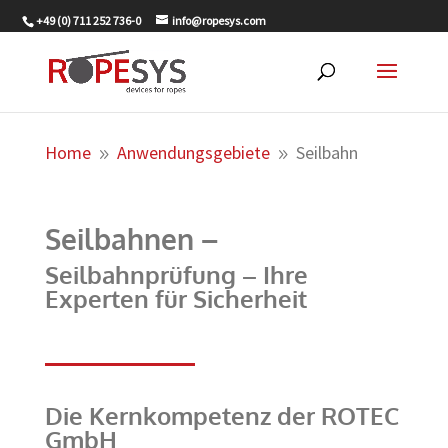
+49 (0) 711 252 736-0
info@ropesys.com
Home
Anwendungsgebiete
Seilbahn
9
9
Seilbahnen –
Seilbahnprüfung – Ihre
Experten für Sicherheit
​Die Kernkompetenz der ROTEC
GmbH