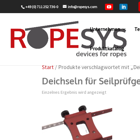
+49 (0) 711 252 736-0
info@ropesys.com


Unternehmen
Te
Produktkatalog
Start
/ Produkte verschlagwortet mit „Dei
Deichseln für Seilprüfg
Einzelnes Ergebnis wird angezeigt